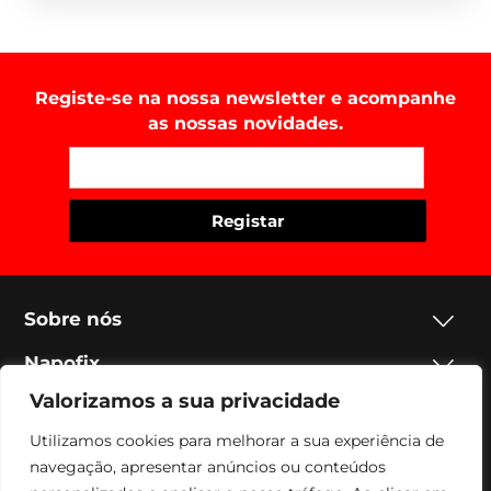
Registe-se na nossa newsletter e acompanhe
as nossas novidades.
Sobre nós
Napofix
Valorizamos a sua privacidade
Contactos
Utilizamos cookies para melhorar a sua experiência de
Legal
navegação, apresentar anúncios ou conteúdos