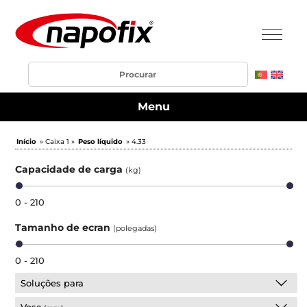
Menu
Início
» Caixa 1 »
Peso líquido
» 4.33
Capacidade de carga
(kg)
0 - 210
Tamanho de ecran
(polegadas)
0 - 210
Soluções para