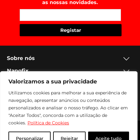
as nossas novidades.
Sobre nós
Napofix
Valorizamos a sua privacidade
Contactos
Utilizamos cookies para melhorar a sua experiência de
Legal
navegação, apresentar anúncios ou conteúdos
personalizados e analisar o nosso tráfego. Ao clicar em
Social
"Aceitar Todos", concorda com a utilização de
cookies.
Política de Cookies
Napofix 2024 | Todos os direitos reservados
Personalizar
Rejeitar
Aceite tudo