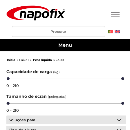
Menu
Início
» Caixa 1 »
Peso líquido
» 23.00
Capacidade de carga
(kg)
0 - 210
Tamanho de ecran
(polegadas)
0 - 210
Soluções para