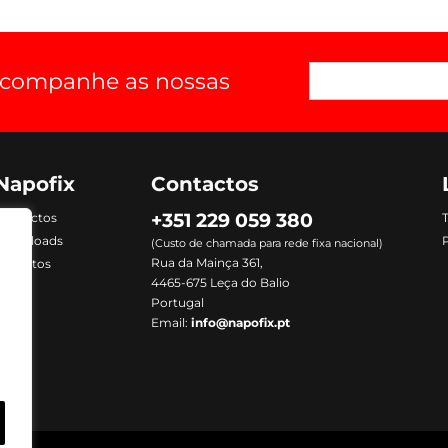
 acompanhe as nossas
Napofix
Contactos
+351 229 059 380
Contactos
Downloads
P
(Custo de chamada para rede fixa nacional)
Rua da Mainça 361,
Produtos
4465-675 Leça do Balio
Portugal
Email:
info@napofix.pt
m