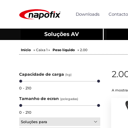
Downloads
Contacto
Soluções AV
Início
» Caixa 1 »
Peso líquido
» 2.00
2.0
Capacidade de carga
(kg)
0 - 210
A mostrar
Tamanho de ecran
(polegadas)
0 - 210
Soluções para