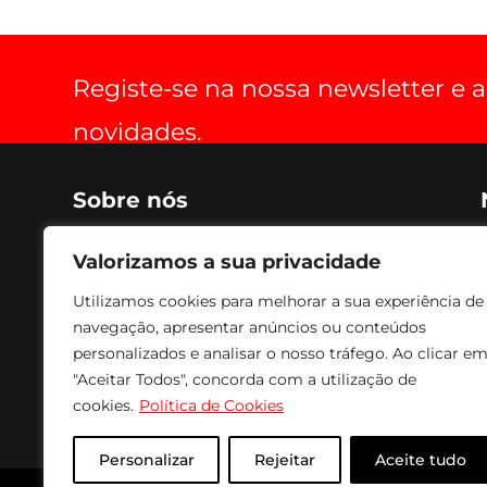
Registe-se na nossa newsletter e
novidades.
Sobre nós
Criada em 1990, voltada para o fabrico de soluções de
Valorizamos a sua privacidade
optimização de espaço, práticas, estéticas, funcionais
e de conforto para aparelhos de audio, vídeo e
Utilizamos cookies para melhorar a sua experiência de
imagem. Os nossos produtos são fabricados com
navegação, apresentar anúncios ou conteúdos
tecnologia avançada, combinando com acabamento
a Epóxi, conferindo um acabamento e textura de
personalizados e analisar o nosso tráfego. Ao clicar e
excelente qualidade e durabilidade. Para fazer face às
"Aceitar Todos", concorda com a utilização de
solicitações mais urgentes temos sempre em stock
cookies.
Política de Cookies
todos os produtos para entrega imediata.
Personalizar
Rejeitar
Aceite tudo