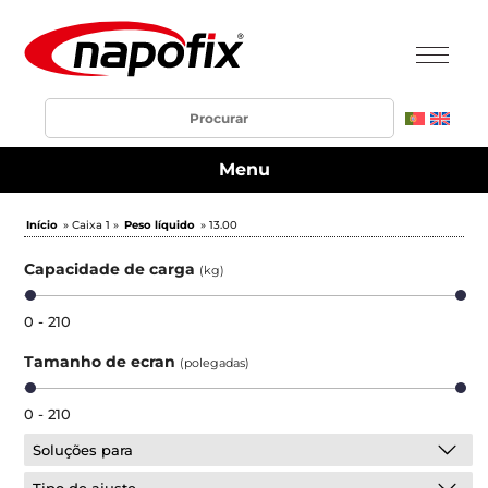
Menu
Início
» Caixa 1 »
Peso líquido
» 13.00
Capacidade de carga
(kg)
0 - 210
Tamanho de ecran
(polegadas)
0 - 210
Soluções para