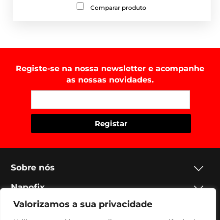
Comparar produto
Registe-se na nossa newsletter e acompanhe
as nossas novidades.
Sobre nós
Napofix
Valorizamos a sua privacidade
Contactos