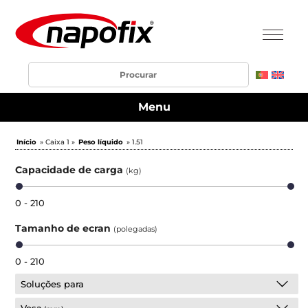
Menu
Início
» Caixa 1 »
Peso líquido
» 1.51
Capacidade de carga
(kg)
0 - 210
Tamanho de ecran
(polegadas)
0 - 210
Soluções para