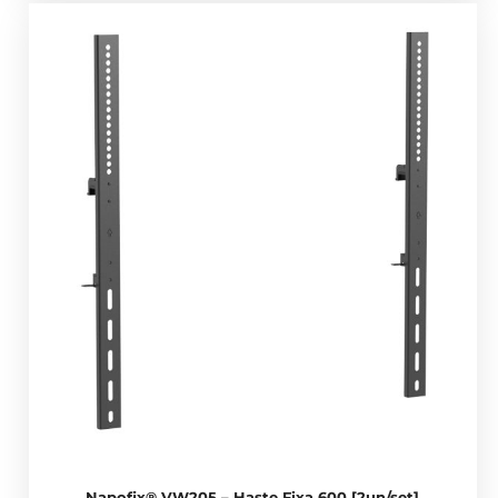
Napofix® VW205 – Haste Fixa 600 [2un/set]