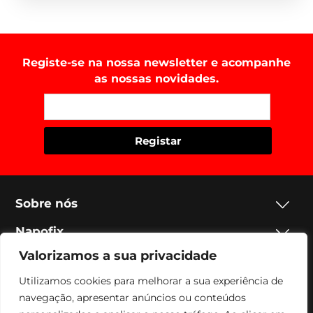
Registe-se na nossa newsletter e acompanhe
as nossas novidades.
Sobre nós
Napofix
Valorizamos a sua privacidade
Contactos
Utilizamos cookies para melhorar a sua experiência de
Legal
navegação, apresentar anúncios ou conteúdos