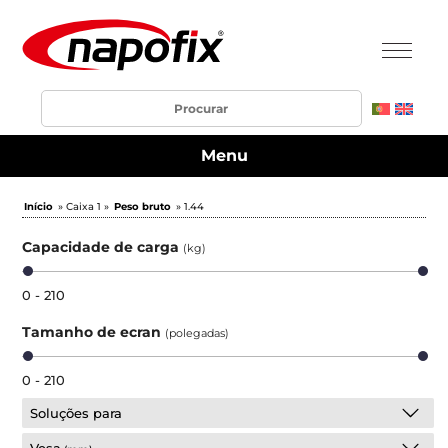
Menu
Início
» Caixa 1 »
Peso bruto
» 1.44
Capacidade de carga
(kg)
0 - 210
Tamanho de ecran
(polegadas)
0 - 210
Soluções para