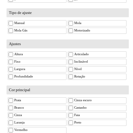
Tipo de ajuste
Manual
Mola
Mola Gás
Motorizado
Ajustes
Altura
Articulado
Fixo
Inclinável
Largura
Nível
Profundidade
Rotação
Cor principal
Prata
Cinza escuro
Branco
Castanho
Cinza
Faia
Laranja
Preto
Vermelho