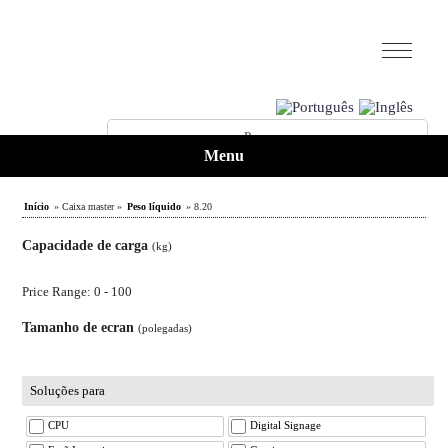
Menu
Início
» Caixa master »
Peso líquido
» 8.20
Capacidade de carga
(kg)
Price Range: 0 - 100
Tamanho de ecran
(polegadas)
Soluções para
CPU
Digital Signage