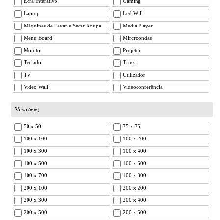
Ecrã Interativo
Gaming
Laptop
Led Wall
Máquinas de Lavar e Secar Roupa
Media Player
Menu Board
Mircroondas
Monitor
Projetor
Teclado
Truss
TV
Utilizador
Video Wall
Videoconferência
Vesa
(mm)
50 x 50
75 x 75
100 x 100
100 x 200
100 x 300
100 x 400
100 x 500
100 x 600
100 x 700
100 x 800
200 x 100
200 x 200
200 x 300
200 x 400
200 x 500
200 x 600