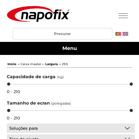
Menu
Início
» Caixa master »
Largura
» 29.5
Capacidade de carga
(kg)
0 - 210
Tamanho de ecran
(polegadas)
0 - 210
Soluções para