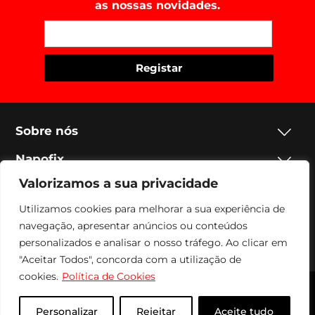
as nossas novidades.
Sobre nós
Napofix
Valorizamos a sua privacidade
Contactos
Utilizamos cookies para melhorar a sua experiência de
Legal
navegação, apresentar anúncios ou conteúdos
personalizados e analisar o nosso tráfego. Ao clicar em
Social
"Aceitar Todos", concorda com a utilização de
cookies.
Política de Cookies
Napofix 2024 | Todos os direitos reservados
Personalizar
Rejeitar
Aceite tudo