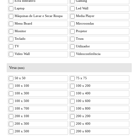
Ecrã Interativo
Gaming
Laptop
Led Wall
Máquinas de Lavar e Secar Roupa
Media Player
Menu Board
Mircroondas
Monitor
Projetor
Teclado
Truss
TV
Utilizador
Video Wall
Videoconferência
Vesa
(mm)
50 x 50
75 x 75
100 x 100
100 x 200
100 x 300
100 x 400
100 x 500
100 x 600
100 x 700
100 x 800
200 x 100
200 x 200
200 x 300
200 x 400
200 x 500
200 x 600