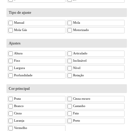
Tipo de ajuste
Manual
Mola
Mola Gás
Motorizado
Ajustes
Altura
Articulado
Fixo
Inclinável
Largura
Nível
Profundidade
Rotação
Cor principal
Prata
Cinza escuro
Branco
Castanho
Cinza
Faia
Laranja
Preto
Vermelho