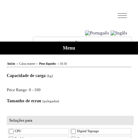
Menu
Início
» Caixa master »
Peso líquido
» 18.56
Capacidade de carga
(kg)
Price Range: 0 - 100
Tamanho de ecran
(polegadas)
Soluções para
CPU
Digital Signage