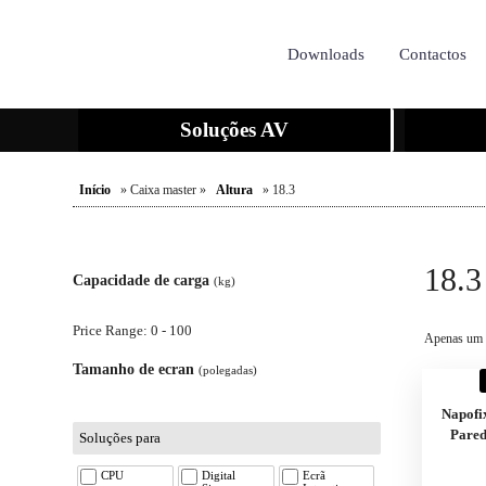
Downloads
Contactos
Soluções AV
Início
» Caixa master »
Altura
» 18.3
18.3
Capacidade de carga
(kg)
Price Range: 0 - 100
Apenas um 
Tamanho de ecran
(polegadas)
Napof
Pared
Soluções para
CPU
Digital
Ecrã