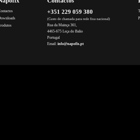
Napofix
Contactos
+351 229 059 380
ontactos
T
Downloads
P
(Custo de chamada para rede fixa nacional)
Rua da Mainça 361,
rodutos
4465-675 Leça do Balio
Portugal
Email:
info@napofix.pt