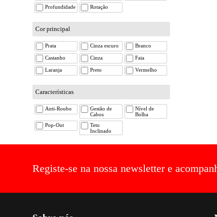
Profundidade
Rotação
Cor principal
Prata
Cinza escuro
Branco
Castanho
Cinza
Faia
Laranja
Preto
Vermelho
Características
Anti-Roubo
Gestão de
Nível de
Cabos
Bolha
Pop-Out
Teto
Inclinado
Registe-se na nossa newsletter e acompan