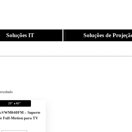
Soluções IT
Soluções de Projeçã
resultado
23" a 65"
ix®WM640FM – Suporte
e Full-Motion para TV