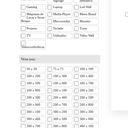
Signage
Interativo
Gaming
Laptop
Led Wall
Máquinas de
Media Player
Menu Board
Lavar e Secar
Roupa
Mircroondas
Monitor
Projetor
Teclado
Truss
TV
Utilizador
Video Wall
Videoconferência
Vesa
(mm)
50 x 50
75 x 75
100 x 100
100 x 200
100 x 300
100 x 400
100 x 500
100 x 600
100 x 700
100 x 800
200 x 100
200 x 200
200 x 300
200 x 400
200 x 500
200 x 600
200 x 700
200 x 800
300 x 100
300 x 200
300 x 300
300 x 400
300 x 500
300 x 600
300 x 700
300 x 800
400 x 100