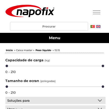
Menu
Início
» Caixa master »
Peso líquido
» 15.15
Capacidade de carga
(kg)
0 - 210
Tamanho de ecran
(polegadas)
0 - 210
Soluções para