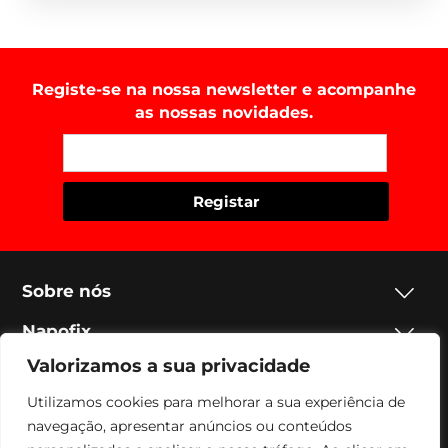
Registe-se na nossa newsletter e acompanhe
as nossas novidades.
Sobre nós
Napofix
Valorizamos a sua privacidade
Contactos
Utilizamos cookies para melhorar a sua experiência de
Legal
navegação, apresentar anúncios ou conteúdos