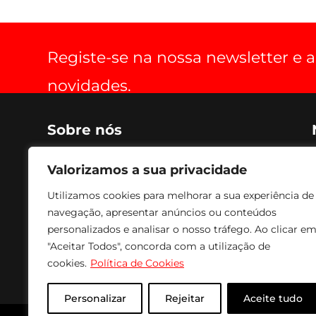
Registe-se na nossa newsletter e
novidades.
Sobre nós
Criada em 1990, voltada para o fabrico de soluções de
Valorizamos a sua privacidade
optimização de espaço, práticas, estéticas, funcionais
e de conforto para aparelhos de audio, vídeo e
Utilizamos cookies para melhorar a sua experiência de
imagem. Os nossos produtos são fabricados com
navegação, apresentar anúncios ou conteúdos
tecnologia avançada, combinando com acabamento
a Epóxi, conferindo um acabamento e textura de
personalizados e analisar o nosso tráfego. Ao clicar e
excelente qualidade e durabilidade. Para fazer face às
"Aceitar Todos", concorda com a utilização de
solicitações mais urgentes temos sempre em stock
cookies.
Política de Cookies
todos os produtos para entrega imediata.
Personalizar
Rejeitar
Aceite tudo