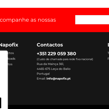
 acompanhe as nossas
Napofix
Contactos
+351 229 059 380
Contactos
Downloads
P
(Custo de chamada para rede fixa nacional)
Rua da Mainça 361,
Produtos
4465-675 Leça do Balio
Portugal
Email:
info@napofix.pt
m