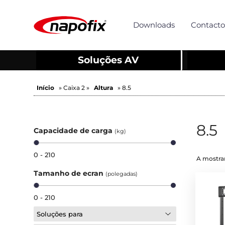
Downloads
Contacto
Soluções AV
Início
» Caixa 2 »
Altura
» 8.5
8.5
Capacidade de carga
(kg)
0 - 210
A mostrar
Tamanho de ecran
(polegadas)
0 - 210
Soluções para