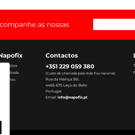
 acompanhe as nossas
Napofix
Contactos
+351 229 059 380
Contactos
Downloads
P
(Custo de chamada para rede fixa nacional)
Rua da Mainça 361,
Produtos
4465-675 Leça do Balio
Portugal
Email:
info@napofix.pt
m