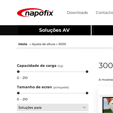
Downloads
Contacto
Soluções AV
Início
» Ajuste de altura » 3000
30
Capacidade de carga
(kg)
0 - 210
A mostrar
Tamanho de ecran
(polegadas)
0 - 210
Soluções para