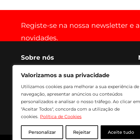
Registe-se na nossa newsletter e
novidades.
Sobre nós
Criada em 1990, voltada para o fabrico de soluções de
Valorizamos a sua privacidade
optimização de espaço, práticas, estéticas, funcionais
e de conforto para aparelhos de audio, vídeo e
Utilizamos cookies para melhorar a sua experiência de
imagem. Os nossos produtos são fabricados com
navegação, apresentar anúncios ou conteúdos
tecnologia avançada, combinando com acabamento
a Epóxi, conferindo um acabamento e textura de
personalizados e analisar o nosso tráfego. Ao clicar e
excelente qualidade e durabilidade. Para fazer face às
"Aceitar Todos", concorda com a utilização de
solicitações mais urgentes temos sempre em stock
cookies.
Política de Cookies
todos os produtos para entrega imediata.
Personalizar
Rejeitar
Aceite tudo