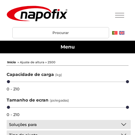
Menu
Início
» Ajuste de altura » 2500
Capacidade de carga
(kg)
0 - 210
Tamanho de ecran
(polegadas)
0 - 210
Soluções para