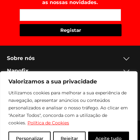
as nossas novidades.
Sobre nós
Napofix
Valorizamos a sua privacidade
Contactos
Utilizamos cookies para melhorar a sua experiência de
Legal
navegação, apresentar anúncios ou conteúdos
personalizados e analisar o nosso tráfego. Ao clicar em
Social
"Aceitar Todos", concorda com a utilização de
cookies.
Política de Cookies
Napofix 2024 | Todos os direitos reservados
Personalizar
Rejeitar
Aceite tudo