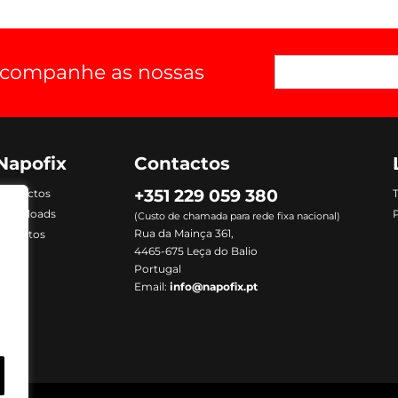
 acompanhe as nossas
Napofix
Contactos
+351 229 059 380
Contactos
Downloads
P
(Custo de chamada para rede fixa nacional)
Rua da Mainça 361,
Produtos
4465-675 Leça do Balio
Portugal
Email:
info@napofix.pt
m