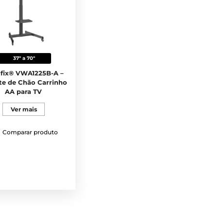
37" a 70"
fix® VWA1225B-A –
te de Chão Carrinho
AA para TV
Ver mais
Comparar produto