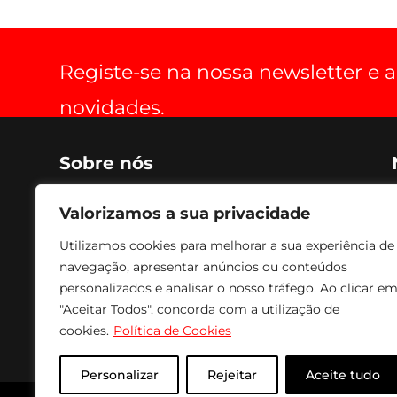
Registe-se na nossa newsletter e
novidades.
Sobre nós
Criada em 1990, voltada para o fabrico de soluções de
Valorizamos a sua privacidade
optimização de espaço, práticas, estéticas, funcionais
e de conforto para aparelhos de audio, vídeo e
Utilizamos cookies para melhorar a sua experiência de
imagem. Os nossos produtos são fabricados com
navegação, apresentar anúncios ou conteúdos
tecnologia avançada, combinando com acabamento
a Epóxi, conferindo um acabamento e textura de
personalizados e analisar o nosso tráfego. Ao clicar e
excelente qualidade e durabilidade. Para fazer face às
"Aceitar Todos", concorda com a utilização de
solicitações mais urgentes temos sempre em stock
cookies.
Política de Cookies
todos os produtos para entrega imediata.
Personalizar
Rejeitar
Aceite tudo