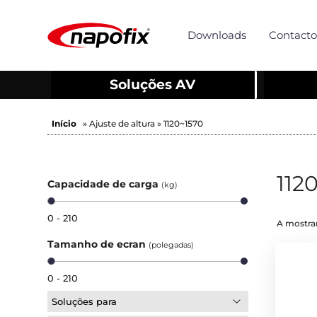
Downloads
Contacto
Soluções AV
Início
» Ajuste de altura » 1120~1570
112
Capacidade de carga
(kg)
0 - 210
A mostrar
Tamanho de ecran
(polegadas)
0 - 210
Soluções para