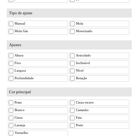
Tipo de ajuste
Manual
Mola
Mola Gás
Motorizado
Ajustes
Altura
Articulado
Fixo
Inclinável
Largura
Nível
Profundidade
Rotação
Cor principal
Prata
Cinza escuro
Branco
Castanho
Cinza
Faia
Laranja
Preto
Vermelho