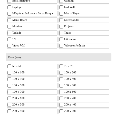
Ecrã Interativo
Gaming
Laptop
Led Wall
Máquinas de Lavar e Secar Roupa
Media Player
Menu Board
Mircroondas
Monitor
Projetor
Teclado
Truss
TV
Utilizador
Video Wall
Videoconferência
Vesa
(mm)
50 x 50
75 x 75
100 x 100
100 x 200
100 x 300
100 x 400
100 x 500
100 x 600
100 x 700
100 x 800
200 x 100
200 x 200
200 x 300
200 x 400
200 x 500
200 x 600