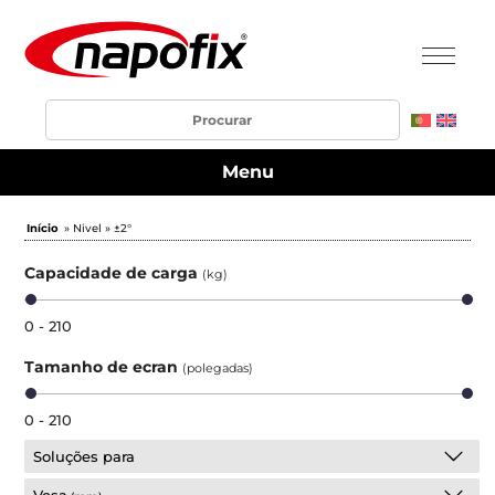
Menu
Início
» Nivel » ±2°
Capacidade de carga
(kg)
0 - 210
Tamanho de ecran
(polegadas)
0 - 210
Soluções para