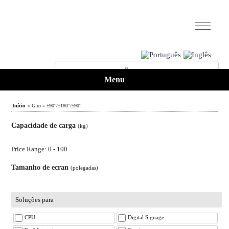
Menu
Início
» Giro » ±90°/±180°/±90°
Capacidade de carga
(kg)
Price Range: 0 - 100
Tamanho de ecran
(polegadas)
Soluções para
CPU
Digital Signage