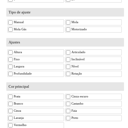
Tipo de ajuste
Manual
Mola
Mola Gás
Motorizado
Ajustes
Altura
Articulado
Fixo
Inclinável
Largura
Nível
Profundidade
Rotação
Cor principal
Prata
Cinza escuro
Branco
Castanho
Cinza
Faia
Laranja
Preto
Vermelho