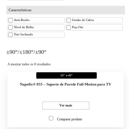
Características
Anti-Roubo
Gestão de Cabos
Nível de Bolha
Pop-Out
Teto Inclinado
±90°/±180°/±90°
A mostrar todos os 8 resultados
13" a 43"
Napofix® 055 – Suporte de Parede Full-Motion para TV
Ver mais
Comparar produto