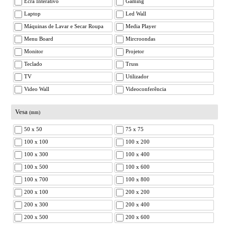
Ecrã Interativo
Gaming
Laptop
Led Wall
Máquinas de Lavar e Secar Roupa
Media Player
Menu Board
Mircroondas
Monitor
Projetor
Teclado
Truss
TV
Utilizador
Video Wall
Videoconferência
Vesa
(mm)
50 x 50
75 x 75
100 x 100
100 x 200
100 x 300
100 x 400
100 x 500
100 x 600
100 x 700
100 x 800
200 x 100
200 x 200
200 x 300
200 x 400
200 x 500
200 x 600