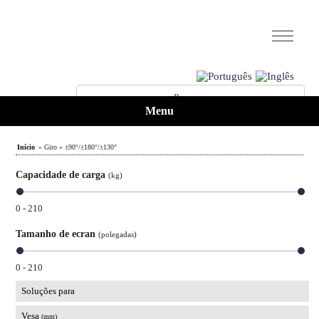
Menu
Início
» Giro » ±90°/±180°/±130°
Capacidade de carga
(kg)
0 - 210
Tamanho de ecran
(polegadas)
0 - 210
Soluções para
Vesa
(mm)